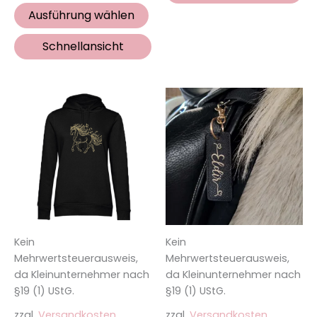
Ausführung wählen
Schnellansicht
Dieses
Di
Produkt
Pr
weist
wei
mehrere
me
Varianten
Va
auf.
auf
Die
Die
Optionen
Op
Kein
Kein
können
kö
Mehrwertsteuerausweis,
Mehrwertsteuerausweis,
auf
auf
da Kleinunternehmer nach
da Kleinunternehmer nach
der
de
§19 (1) UStG.
§19 (1) UStG.
Produktseite
Pro
zzgl.
Versandkosten
zzgl.
Versandkosten
gewählt
ge