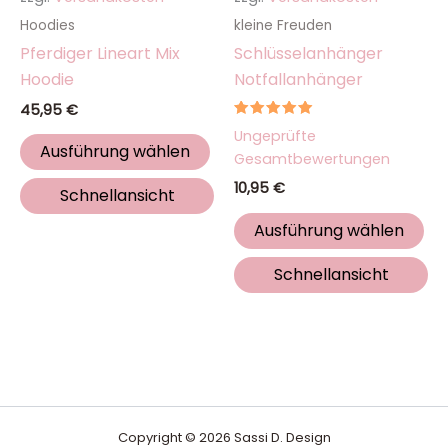
werden
we
Hoodies
kleine Freuden
Pferdiger Lineart Mix
Schlüsselanhänger
Hoodie
Notfallanhänger
45,95
€
Bewertet
Ungeprüfte
mit
Ausführung wählen
5.00
Gesamtbewertungen
von 5
10,95
€
Schnellansicht
Ausführung wählen
Schnellansicht
Copyright © 2026 Sassi D. Design