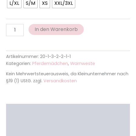
L/XL
S/M
XS
XXL/3XL
In den Warenkorb
Artikelnummer:
20-1-3-2-2-1-1
Kategorien:
Pferdemädchen
,
Warnweste
Kein Mehrwertsteuerausweis, da Kleinunternehmer nach
§19 (1) UStG.
zzgl.
Versandkosten
Beschreibung
Zusätzliche Informationen
Rezensionen (0)