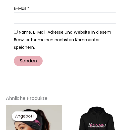
E-Mail
*
Name, E-Mail-Adresse und Website in diesem
Browser für meinen nächsten Kommentar
speichern.
Ähnliche Produkte
Ursprünglicher
Aktueller
Dieses
Di
Preis
Preis
Produkt
Pr
Angebot!
Angebot!
war:
ist:
19,99 €
12,99 €.
weist
wei