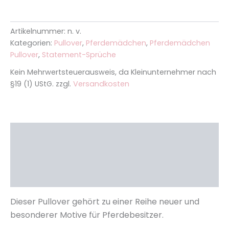
Artikelnummer:
n. v.
Kategorien:
Pullover
,
Pferdemädchen
,
Pferdemädchen
Pullover
,
Statement-Sprüche
Kein Mehrwertsteuerausweis, da Kleinunternehmer nach
§19 (1) UStG.
zzgl.
Versandkosten
Beschreibung
Zusätzliche Informationen
Rezensionen (1)
Dieser Pullover gehört zu einer Reihe neuer und
besonderer Motive für Pferdebesitzer.