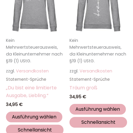
mehrere
me
Varianten
Va
auf.
auf
Die
Die
Optionen
Op
Kein
Kein
können
kö
Mehrwertsteuerausweis,
Mehrwertsteuerausweis,
auf
auf
da Kleinunternehmer nach
da Kleinunternehmer nach
der
de
§19 (1) UStG.
§19 (1) UStG.
Produktseite
Pro
zzgl.
Versandkosten
zzgl.
Versandkosten
gewählt
ge
werden
we
Statement-Sprüche
Statement-Sprüche
„Du bist eine limitierte
Träum groß
Ausgabe, Liebling.“
34,95
€
34,95
€
Ausführung wählen
Ausführung wählen
Schnellansicht
Schnellansicht