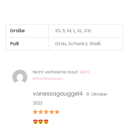
Größe
XS, S, M, L, XL, XXL
Pulli
Grau, Schwarz, Weiß
Nicht verifizierter Kauf.
Mehr
Informationen
vanessagauggel4
9. Oktober
2023
Bewertet
mit
5
von
5