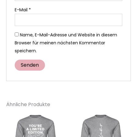
E-Mail
*
Name, E-Mail-Adresse und Website in diesem
Browser für meinen nächsten Kommentar
speichern.
Ähnliche Produkte
Dieses
Di
Produkt
Pr
weist
wei