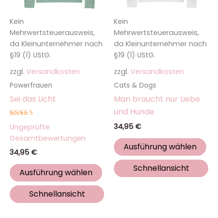
Optionen
Op
Kein
Kein
können
kö
Mehrwertsteuerausweis,
Mehrwertsteuerausweis,
auf
auf
da Kleinunternehmer nach
da Kleinunternehmer nach
der
de
§19 (1) UStG.
§19 (1) UStG.
Produktseite
Pro
zzgl.
Versandkosten
zzgl.
Versandkosten
gewählt
ge
werden
we
Powerfrauen
Cats & Dogs
Sei das Licht
Man braucht nur Liebe
und Hunde
Bewertet
34,95
€
Ungeprüfte
mit
5.00
Gesamtbewertungen
von 5
Ausführung wählen
34,95
€
Schnellansicht
Ausführung wählen
Schnellansicht