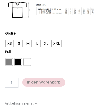
Größe
XS
S
M
L
XL
XXL
Pulli
In den Warenkorb
Artikelnummer:
n. v.