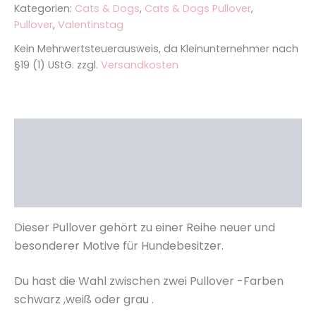
Kategorien:
Cats & Dogs
,
Cats & Dogs Pullover
,
Pullover
,
Valentinstag
Kein Mehrwertsteuerausweis, da Kleinunternehmer nach
§19 (1) UStG.
zzgl.
Versandkosten
Beschreibung
Zusätzliche Informationen
Rezensionen (0)
Dieser Pullover gehört zu einer Reihe neuer und
besonderer Motive für Hundebesitzer.
Du hast die Wahl zwischen zwei Pullover -Farben
schwarz ,weiß oder grau .