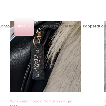
Konto
Shop
Über Sassi D. Design
Kooperation
Schlüsselanhänger Notfallanhänger