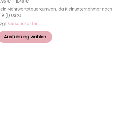
9,95
€
–
11,49
€
Kein Mehrwertsteuerausweis, da Kleinunternehmer nach
19 (1) UStG.
zgl.
Versandkosten
Ausführung wählen