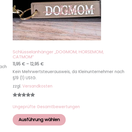
Schlüsselanhänger „DOGMOM, HORSEMOM,
CATMOM“
11,95
€
–
12,95
€
nach
Kein Mehrwertsteuerausweis, da Kleinunternehmer nach
§19 (1) UStG.
zzgl.
Versandkosten
Bewertet
1
Ungeprüfte Gesamtbewertungen
mit
5.00
von 5,
Ausführung wählen
basierend
auf