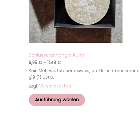
Schlüsselanhänger Rund
9,95
€
–
11,49
€
Kein Mehrwertsteuerausweis, da Kleinunternehmer 
§19 (1) UStG.
zzgl.
Versandkosten
Ausführung wählen