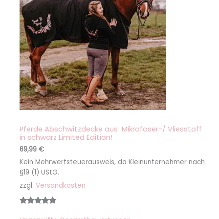
Pferde Abschwitzdecke aus Mikrofaser-/ Vliesstoff
in schwarz Limited Edition!
69,99
€
Kein Mehrwertsteuerausweis, da Kleinunternehmer nach
§19 (1) UStG.
zzgl.
Versandkosten
Bewertet
4