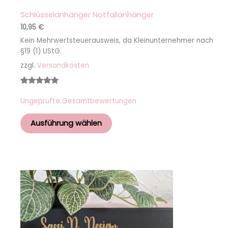
Schlüsselanhänger Notfallanhänger
10,95
€
Kein Mehrwertsteuerausweis, da Kleinunternehmer nach
§19 (1) UStG.
zzgl.
Versandkosten
Bewertet
1
Ungeprüfte Gesamtbewertungen
mit
5.00
von 5,
Ausführung wählen
basierend
auf
Kundenbew
ertung