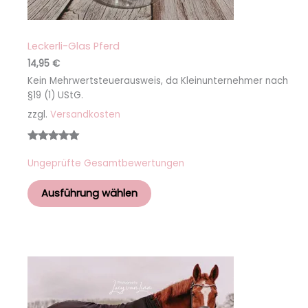
Leckerli-Glas Pferd
14,95
€
Kein Mehrwertsteuerausweis, da Kleinunternehmer nach
§19 (1) UStG.
zzgl.
Versandkosten
Bewertet
1
Ungeprüfte Gesamtbewertungen
mit
5.00
von 5,
Ausführung wählen
basierend
auf
Kundenbew
ertung