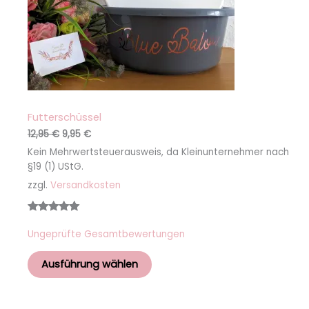
Futterschüssel
12,95
€
9,95
€
Kein Mehrwertsteuerausweis, da Kleinunternehmer nach
§19 (1) UStG.
zzgl.
Versandkosten
Bewertet
3
Ungeprüfte Gesamtbewertungen
mit
5.00
von 5,
Ausführung wählen
basierend
auf
Kundenbew