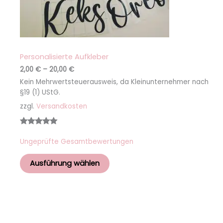
Personalisierte Aufkleber
2,00
€
–
20,00
€
Kein Mehrwertsteuerausweis, da Kleinunternehmer nach
§19 (1) UStG.
zzgl.
Versandkosten
Bewertet
4
Ungeprüfte Gesamtbewertungen
mit
5.00
von 5,
Ausführung wählen
basierend
auf
Kundenbew
ertungen