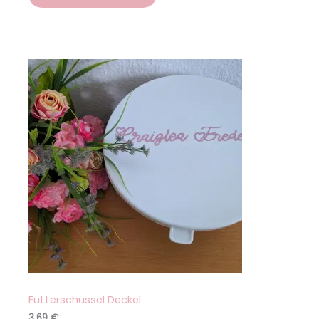
auf
Kundenbew
ertung
Futterschüssel Deckel
3,69
€