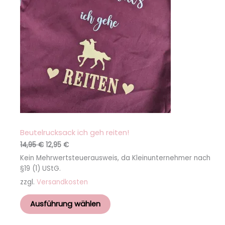
Angebot
Beutelrucksack ich geh reiten!
14,95
€
12,95
€
Kein Mehrwertsteuerausweis, da Kleinunternehmer nach
§19 (1) UStG.
zzgl.
Versandkosten
Ausführung wählen