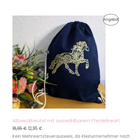
Ursprünglicher
Aktueller
Produkt
Angebot
Preis
Preis
war:
ist:
Im
16,95 €
12,95 €.
Angebot
Allzweckbeutel mit auswählbarem Pferdelineart
16,95
€
12,95
€
Kein Mehrwertsteuerausweis, da Kleinunternehmer nach