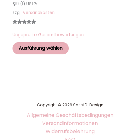
§19 (1) UStG.
zzgl.
Versandkosten
Bewertet
2
Ungeprüfte Gesamtbewertungen
mit
5.00
von 5,
Ausführung wählen
basierend
auf
Kundenbew
ertungen
Copyright © 2026 Sassi D. Design
Allgemeine Geschäftsbedingungen
Versandinformationen
Widerrufsbelehrung
FAQ