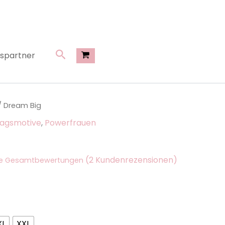
Suchen
spartner
/ Dream Big
tagsmotive
,
Powerfrauen
(
2
Kundenrezensionen)
te Gesamtbewertungen
XL
XXL