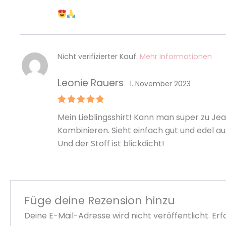
Bewertet
mit
5
von
5
Nicht verifizierter Kauf.
Mehr Informationen
Leonie Rauers
1. November 2023
Bewertet
Mein Lieblingsshirt! Kann man super zu Je
mit
5
von
5
Kombinieren. Sieht einfach gut und edel au
Und der Stoff ist blickdicht!
Füge deine Rezension hinzu
Deine E-Mail-Adresse wird nicht veröffentlicht.
Erf