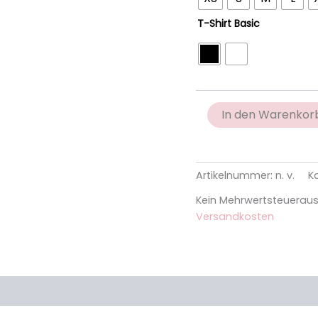
T-Shirt Basic
In den Warenkor
Artikelnummer:
n. v.
K
Kein Mehrwertsteuerausw
Versandkosten
nen (2)