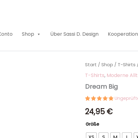
Konto
Shop
Über Sassi D. Design
Kooperation
Dream
Start
/
Shop
/
T-Shirts
Big
T-Shirts
,
Moderne All
Menge
Dream Big
Ungeprüf
Bewertet
2
24,95
€
mit
5.00
von 5,
basierend
Größe
auf
Kundenbewertungen
XS
S
M
L