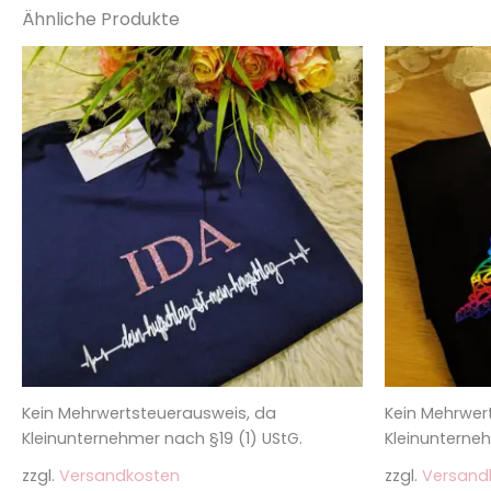
Ähnliche Produkte
Dieses
Produkt
weist
mehrere
Varianten
auf.
Die
Optionen
können
auf
der
Produktseite
gewählt
Kein Mehrwertsteuerausweis, da
Kein Mehrwer
werden
Kleinunternehmer nach §19 (1) UStG.
Kleinunterneh
zzgl.
Versandkosten
zzgl.
Versand