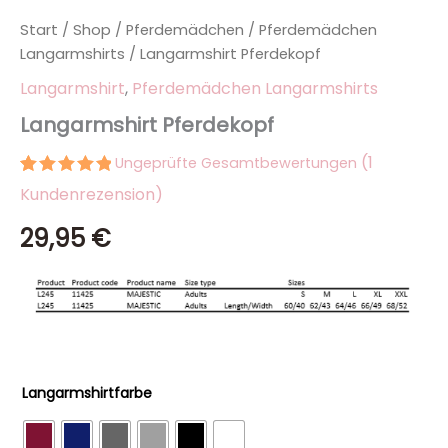
Start
/
Shop
/
Pferdemädchen
/
Pferdemädchen
Langarmshirts
/ Langarmshirt Pferdekopf
Langarmshirt
,
Pferdemädchen Langarmshirts
Langarmshirt Pferdekopf
(
1
Ungeprüfte Gesamtbewertungen
Bewertet
1
Kundenrezension)
mit
5.00
von 5,
29,95
€
basierend
auf
Kundenbewertung
Langarmshirtfarbe