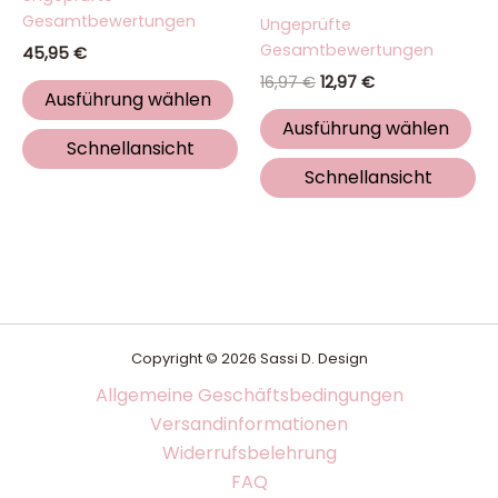
5.00
Bewertet
Gesamtbewertungen
Ungeprüfte
von 5
mit
5.00
Gesamtbewertungen
45,95
€
von 5
16,97
€
12,97
€
Ausführung wählen
Ausführung wählen
Schnellansicht
Schnellansicht
Copyright © 2026 Sassi D. Design
Allgemeine Geschäftsbedingungen
Versandinformationen
Widerrufsbelehrung
FAQ