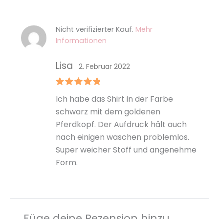
Nicht verifizierter Kauf.
Mehr
Informationen
Lisa
2. Februar 2022
Bewertet
Ich habe das Shirt in der Farbe
mit
5
von
5
schwarz mit dem goldenen
Pferdkopf. Der Aufdruck hält auch
nach einigen waschen problemlos.
Super weicher Stoff und angenehme
Form.
Füge deine Rezension hinzu