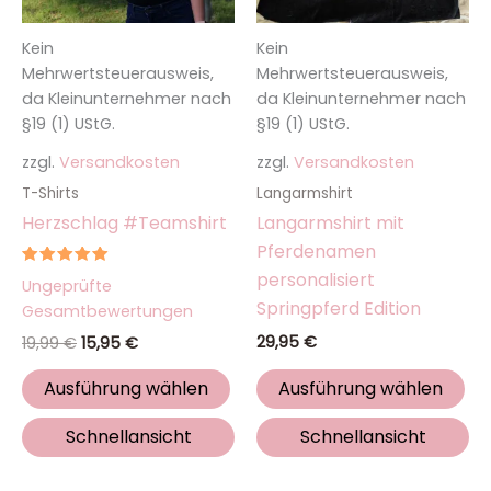
Optionen
Op
Kein
Kein
können
kö
Mehrwertsteuerausweis,
Mehrwertsteuerausweis,
auf
auf
da Kleinunternehmer nach
da Kleinunternehmer nach
der
de
§19 (1) UStG.
§19 (1) UStG.
Produktseite
Pro
zzgl.
Versandkosten
zzgl.
Versandkosten
gewählt
ge
werden
we
T-Shirts
Langarmshirt
Herzschlag #Teamshirt
Langarmshirt mit
Pferdenamen
personalisiert
Bewertet
Ungeprüfte
mit
Springpferd Edition
5.00
Gesamtbewertungen
von 5
29,95
€
19,99
€
15,95
€
Ausführung wählen
Ausführung wählen
Schnellansicht
Schnellansicht