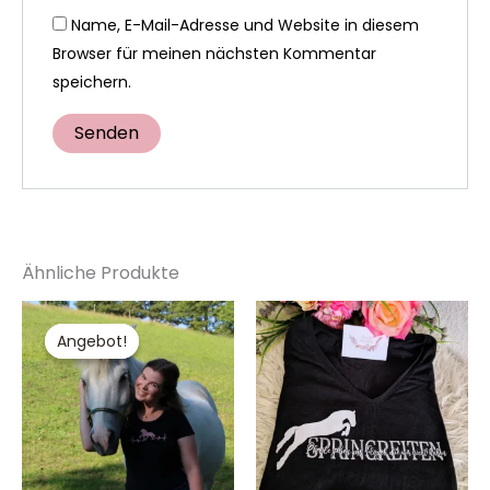
Name, E-Mail-Adresse und Website in diesem
Browser für meinen nächsten Kommentar
speichern.
Ähnliche Produkte
Ursprünglicher
Aktueller
Dieses
Di
Preis
Preis
Produkt
Pr
Angebot!
Angebot!
war:
ist:
19,99 €
15,95 €.
weist
wei
mehrere
me
Varianten
Va
auf.
auf
Die
Die