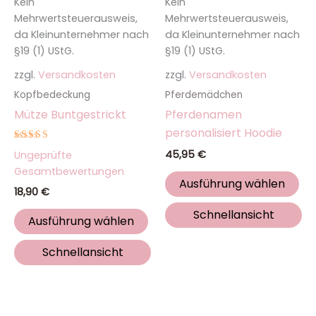
Kein
Kein
können
kö
Mehrwertsteuerausweis,
Mehrwertsteuerausweis,
auf
auf
da Kleinunternehmer nach
da Kleinunternehmer nach
der
de
§19 (1) UStG.
§19 (1) UStG.
Produktseite
Pro
zzgl.
Versandkosten
zzgl.
Versandkosten
gewählt
ge
werden
we
Kopfbedeckung
Pferdemädchen
Mütze Buntgestrickt
Pferdenamen
personalisiert Hoodie
Bewertet
45,95
€
Ungeprüfte
mit
5.00
Gesamtbewertungen
von 5
Ausführung wählen
18,90
€
Schnellansicht
Ausführung wählen
Schnellansicht