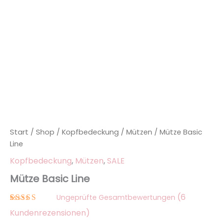
Start
/
Shop
/
Kopfbedeckung
/
Mützen
/ Mütze Basic
Line
Kopfbedeckung
,
Mützen
,
SALE
Mütze Basic Line
(
6
Ungeprüfte Gesamtbewertungen
Bewertet
6
Kundenrezensionen)
mit
5.00