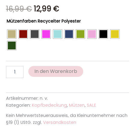
von 5,
16,99
€
12,99
€
basierend
auf
Kundenbewertungen
Mützenfarben Recycelter Polyester
In den Warenkorb
Artikelnummer:
n. v.
Kategorien:
Kopfbedeckung
,
Mützen
,
SALE
Kein Mehrwertsteuerausweis, da Kleinunternehmer nach
§19 (1) UStG.
zzgl.
Versandkosten