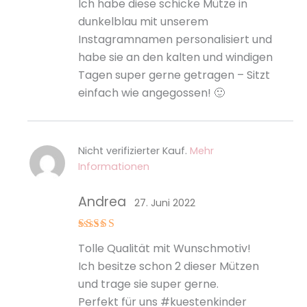
Ich habe diese schicke Mütze in
mit
5
von
5
dunkelblau mit unserem
Instagramnamen personalisiert und
habe sie an den kalten und windigen
Tagen super gerne getragen – Sitzt
einfach wie angegossen! 🙂
Nicht verifizierter Kauf.
Mehr
Informationen
Andrea
27. Juni 2022
Bewertet
Tolle Qualität mit Wunschmotiv!
mit
5
von
5
Ich besitze schon 2 dieser Mützen
und trage sie super gerne.
Perfekt für uns #kuestenkinder