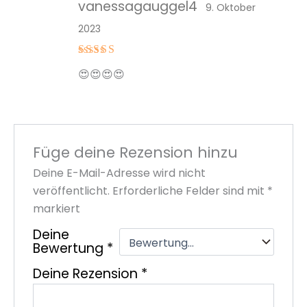
vanessagauggel4
9. Oktober
2023
Bewertet
😍😍😍😍
mit
5
von
5
Füge deine Rezension hinzu
Deine E-Mail-Adresse wird nicht
veröffentlicht.
Erforderliche Felder sind mit
*
markiert
Deine
Bewertung
*
Deine Rezension
*