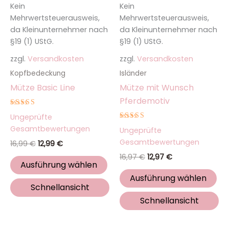
Kein
Kein
können
kö
Mehrwertsteuerausweis,
Mehrwertsteuerausweis,
auf
auf
da Kleinunternehmer nach
da Kleinunternehmer nach
der
de
§19 (1) UStG.
§19 (1) UStG.
Produktseite
Pro
zzgl.
Versandkosten
zzgl.
Versandkosten
gewählt
ge
werden
we
Kopfbedeckung
Isländer
Mütze Basic Line
Mütze mit Wunsch
Pferdemotiv
Bewertet
Ungeprüfte
mit
5.00
Bewertet
Gesamtbewertungen
Ungeprüfte
von 5
mit
5.00
Gesamtbewertungen
16,99
€
12,99
€
von 5
16,97
€
12,97
€
Ausführung wählen
Ausführung wählen
Schnellansicht
Schnellansicht