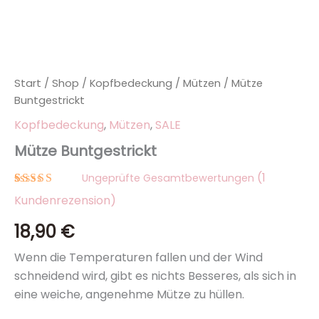
Start
/
Shop
/
Kopfbedeckung
/
Mützen
/ Mütze
Buntgestrickt
Kopfbedeckung
,
Mützen
,
SALE
Mütze Buntgestrickt
(
1
Ungeprüfte Gesamtbewertungen
Bewertet
1
Kundenrezension)
mit
5.00
von 5,
18,90
€
basierend
auf
Kundenbewertung
Wenn die Temperaturen fallen und der Wind
schneidend wird, gibt es nichts Besseres, als sich in
eine weiche, angenehme Mütze zu hüllen.