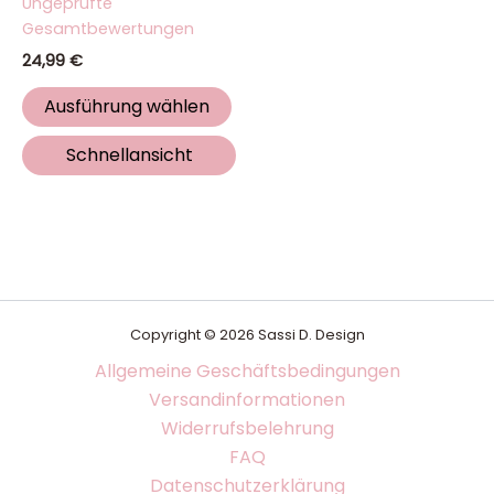
Ungeprüfte
5.00
Gesamtbewertungen
von 5
24,99
€
Ausführung wählen
Schnellansicht
Copyright © 2026 Sassi D. Design
Allgemeine Geschäftsbedingungen
Versandinformationen
Widerrufsbelehrung
FAQ
Datenschutzerklärung