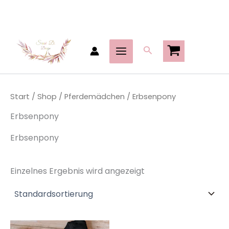
Zum
Inhalt
springen
Suchen
Start
/
Shop
/
Pferdemädchen
/ Erbsenpony
Erbsenpony
Erbsenpony
Einzelnes Ergebnis wird angezeigt
Dieses