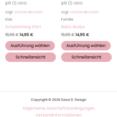
§19 (1) UStG.
§19 (1) UStG.
Produktseite
Pro
zzgl.
Versandkosten
zzgl.
Versandkosten
gewählt
ge
werden
we
Kids
Familie
Schulanfang Shirt
Baby Bodys
19,95
€
14,95
€
19,95
€
14,95
€
Ausführung wählen
Ausführung wählen
Schnellansicht
Schnellansicht
Copyright © 2026 Sassi D. Design
Allgemeine Geschäftsbedingungen
Versandinformationen