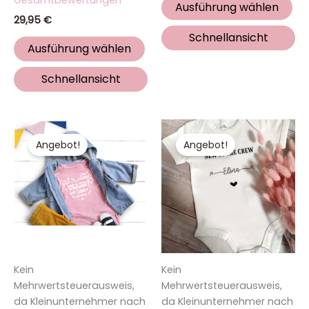
Ausführung wählen
29,95
€
Schnellansicht
Ausführung wählen
Schnellansicht
Ursprünglicher
Aktueller
Ursprünglicher
Aktueller
Dieses
Di
Preis
Preis
Preis
Preis
Produkt
Pr
Angebot!
Angebot!
war:
ist:
war:
ist:
19,95 €
14,95 €.
weist
19,95 €
14,95 €.
wei
mehrere
me
Varianten
Va
auf.
auf
Die
Die
Optionen
Op
Kein
Kein
können
kö
Mehrwertsteuerausweis,
Mehrwertsteuerausweis,
auf
auf
da Kleinunternehmer nach
da Kleinunternehmer nach
der
de